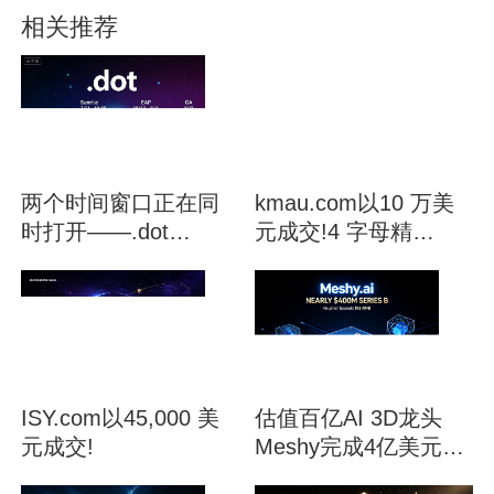
相关推荐
两个时间窗口正在同
kmau.com以10 万美
时打开——.dot
元成交!4 字母精
Sunrise 启动与
品.com 再现大额交易
ICANN 新轮21天倒计
时
ISY.com以45,000 美
估值百亿AI 3D龙头
元成交!
Meshy完成4亿美元B
轮融资，极简.ai 域名