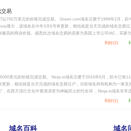
成交易
。 Green.com域名注册于1999年2月，距今已有
hois显示，该域名在今年3月6号有更新，相信就是当天完成的域名交易过
，具有极高的商业价值。据悉此次域名交易的卖家为美国上市公司IAC，买家
密货币整合为一个单一的产品。
利好(
2
)
Ninja.io域名注册于2015年5月，距今已有11年历
有更新，相信就是当天完成的域名交易过户，当前域名持有机构为一家支
者”，在西方流行文化中逐渐演变为神秘武士的代名词 ，Ninja.io域名非常
属业务属性，相信不久后域名将正式启用上线。
利好(
1
)
域名百科
域名