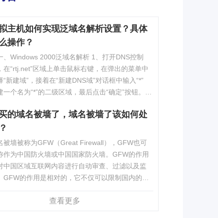
拟主机如何实现泛域名解析设置？具体
么操作？
Windows 2000泛域名解析 1、打开DNS控制
，在“rtj.net”区域上单击鼠标右键，在弹出的菜单中
择“新建域”，接着在“新建DNS域”对话框中输入“*”
建一个名为“*”的二级区域，最后点击“确定”按钮。
个区……
买的域名被墙了，域名被墙了该如何处
？
被墙被称为GFW（Great Firewall），GFW也可
称作为中国防火墙或中国国家防火墙。GFW的作用
对中国区域互联网内容进行自动审查、过滤以及监
。GFW的作用是相对的，它不仅可以限制国内的访
国外网站，同时也可以限制国外的访……
查看更多