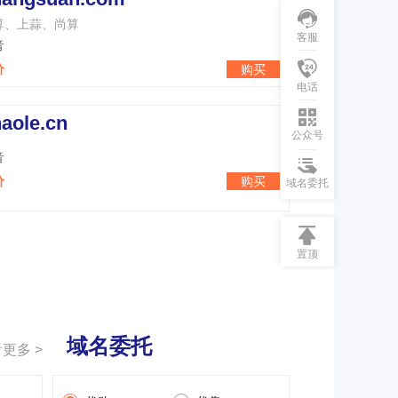
算、上蒜、尚算
客服
音
价
购买
电话
aole.cn
公众号
音
价
购买
域名委托
置顶
域名委托
更多 >