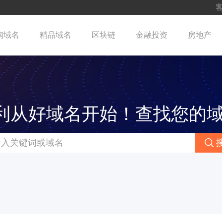
客
淘域名
精品域名
区块链
金融投资
房地产
利从好域名开始！查找您的域