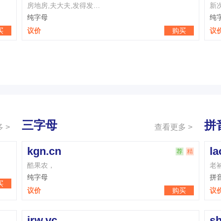
房地房,夫大夫,发得发…
新
纯字母
纯
买
议价
购买
议
三字母
拼
 >
查看更多 >
kgn.cn
la
荐
精
酷果农，
老
纯字母
拼
买
议价
购买
议
jrw.vc
s