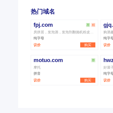
热门域名
ke.cn
rpz.com
荐
荐
精
壳课氪
人品租，任拼
拼音
纯字母
购买
议价
购买
议价
szu.com
hzz.com
荐
精
荐
精
神州游，深圳优
杭州站，合作
纯字母
纯字母
购买
议价
购买
议价