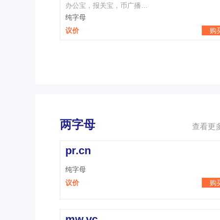
办公宝，报关宝，币广播…
纯字母
议价
购
两字母
查看更多
pr.cn
纯字母
议价
购
mw.vc