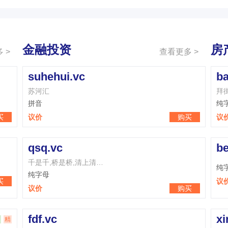
金融投资
房
 >
查看更多 >
suhehui.vc
ba
苏河汇
拜
拼音
纯
买
议价
购买
议
qsq.vc
be
千是千,桥是桥,清上清…
纯
纯字母
买
议
议价
购买
fdf.vc
xi
精