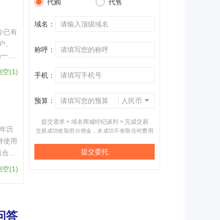
代购
代售
域名：
户。
称呼：
为一家
利空(
1
)
手机：
预算：
人民币
提交需求 > 域名商城经纪谈判 > 完成交易
交易成功收取部分佣金，未成功不收取任何费用
持使用
提交委托
适合游
利空(
1
)
问答