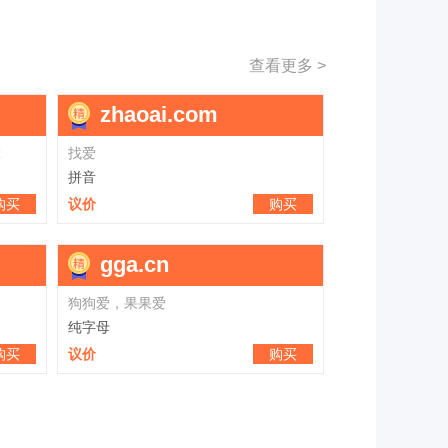
查看更多 >
mqf.cn
you
秒趣付，木器坊，米趣坊，秒抢房
友好，优号
纯字母
拼音
购买
议价
购买
议价
btb.com
uj.c
推广通，淘购团，淘个图，泰国淘，特高特，泰戈特，天港通，
比特币
优机，优居
纯字母
纯字母
购买
议价
购买
议价