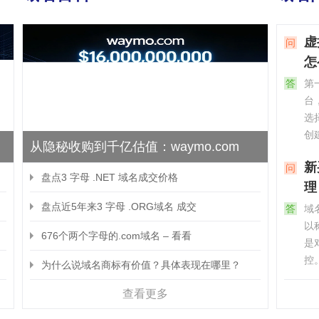
虚
问
怎
答
第一、
台
选
创
从隐秘收购到千亿估值：waymo.com
这
新
问
盘点3 字母 .NET 域名成交价格
理
盘点近5年来3 字母 .ORG域名 成交
答
域名
以
676个两个字母的.com域名 – 看看
是
控
为什么说域名商标有价值？具体表现在哪里？
问
查看更多