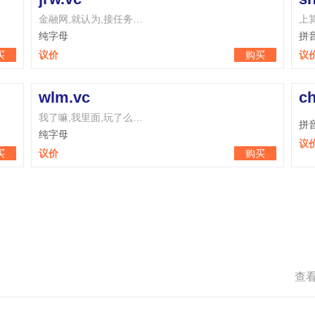
金融网,就认为,接任务…
上
纯字母
拼
买
议价
购买
议
wlm.vc
ch
我了嘛,我里面,玩了么…
拼
纯字母
议
买
议价
购买
查看