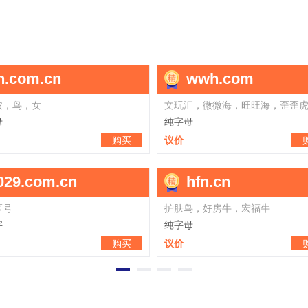
zhaoai.com
yundao.com
找爱
云道，孕道
拼音
拼音
议价
购买
议价
gga.cn
tgt.cn
狗狗爱，果果爱
纯字母
纯字母
议价
购买
议价