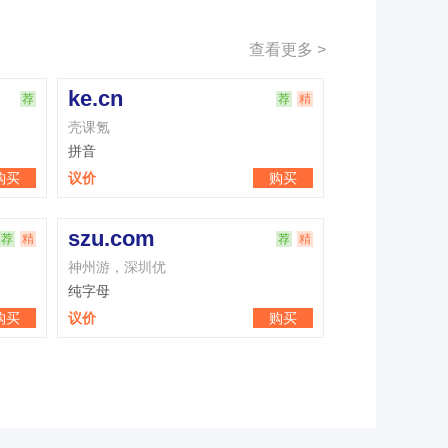
查看更多 >
hb.cc
ex.cn
荐
精
货币，火币，湖北，河北，
交易所
纯字母
纯字母
议价
购买
议价
shangchufang.cn
zzd.io
上厨房、尚厨房、尚厨坊、上厨坊
纯字母
纯字母
议价
购买
议价