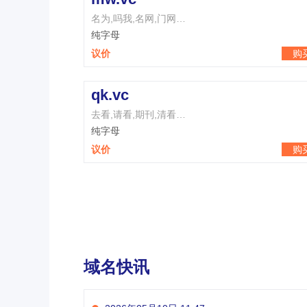
名为,吗我,名网,门网…
纯字母
议价
购
qk.vc
去看,请看,期刊,清看…
纯字母
议价
购
域名快讯