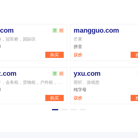
kkz.com
荐
精
荐
精
租
开矿站快快走
纯字母
购买
议价
购买
pjf.com
荐
精
荐
精
者，好做账
普金发破解法泡酒方
纯字母
购买
议价
购买