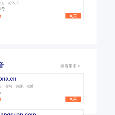
次方、心次方
字母
价
购买
音
查看更多 >
ona.cn
衲、老纳、劳娜、老乸
音
价
购买
hangsuan.com