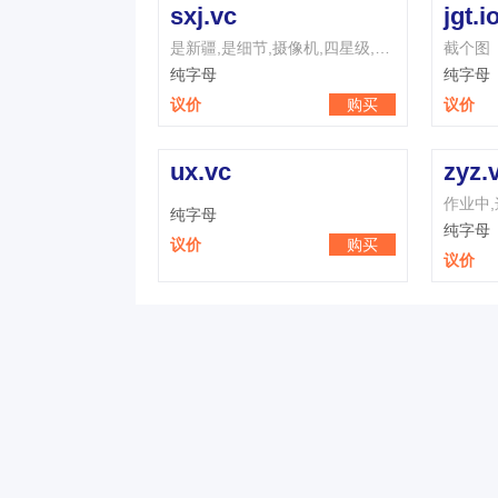
sxj.vc
jgt.i
是新疆,是细节,摄像机,四星级,三星级,思想家,是消极,数学家,是相聚,是新近
截个图
纯字母
纯字母
议价
购买
议价
ux.vc
zyz.
纯字母
纯字母
议价
购买
议价