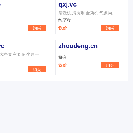
o
qxj.vc
清洗机,清洗剂,全新机,气象局,七夕节,七星级,清新剂,倾斜角,前悬架,强心剂
纯字母
购买
议价
购买
vc
zhoudeng.cn
作业中,这样做,主要在,坐月子,只有在,志愿者,主义者,终于在,这样子,最严重
拼音
议价
购买
购买