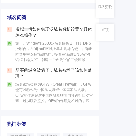
域名委托
域名问答
虚拟主机如何实现泛域名解析设置？具体
问
置顶
怎么操作？
答
第一、Windows 2000泛域名解析 1、打开DNS
控制台，在“rtj.net”区域上单击鼠标右键，在弹出
的菜单中选择“新建域”，接着在“新建DNS域”对
话框中输入“*” 创建一个名为“*”的二级区域，最
后点击“确定”按钮。 这个区……
新买的域名被墙了，域名被墙了该如何处
问
理？
答
域名被墙被称为GFW（Great Firewall），GFW
也可以称作为中国防火墙或中国国家防火墙。
GFW的作用是对中国区域互联网内容进行自动审
查、过滤以及监控。GFW的作用是相对的，它不
仅可以限制国内的访问国外网站，同时也可以限
制国外的访……
热门标签