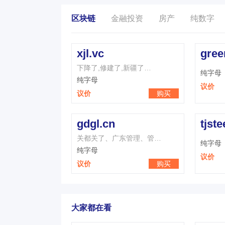
区块链
金融投资
房产
纯数字
xjl.vc
gree
下降了,修建了,新疆了…
纯字母
纯字母
议价
议价
购买
gdgl.cn
tjste
关都关了、广东管理、管…
纯字母
纯字母
议价
议价
购买
大家都在看