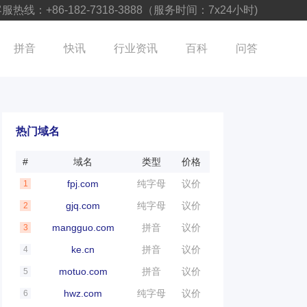
服热线：+86-182-7318-3888（服务时间：7x24小时)
拼音
快讯
行业资讯
百科
问答
热门域名
#
域名
类型
价格
fpj.com
纯字母
议价
1
gjq.com
纯字母
议价
2
mangguo.com
拼音
议价
3
ke.cn
拼音
议价
4
motuo.com
拼音
议价
5
hwz.com
纯字母
议价
6