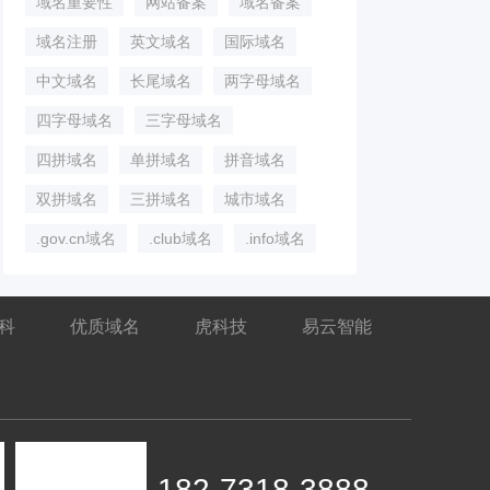
域名重要性
网站备案
域名备案
域名注册
英文域名
国际域名
中文域名
长尾域名
两字母域名
四字母域名
三字母域名
四拼域名
单拼域名
拼音域名
双拼域名
三拼域名
城市域名
.gov.cn域名
.club域名
.info域名
百科
优质域名
虎科技
易云智能
182-7318-3888