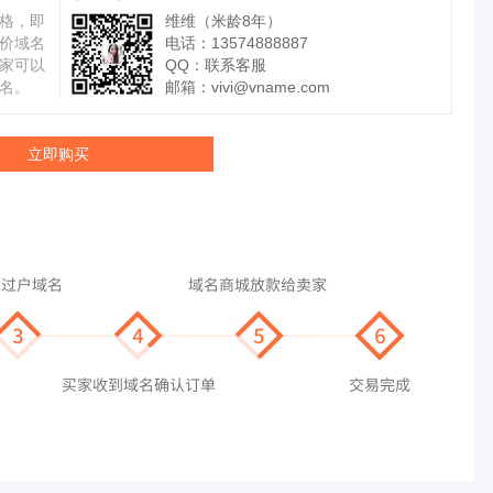
格，即
维维（米龄8年）
价域名
电话：13574888887
家可以
QQ：
联系客服
名。
邮箱：
vivi@vname.com
立即购买