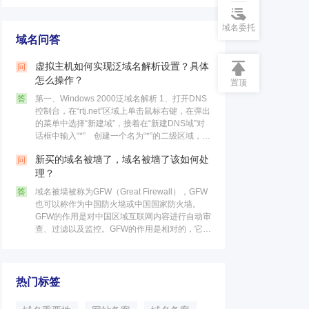
域名委托
域名问答
虚拟主机如何实现泛域名解析设置？具体
问
怎么操作？
置顶
答
第一、Windows 2000泛域名解析 1、打开DNS
控制台，在“rtj.net”区域上单击鼠标右键，在弹出
的菜单中选择“新建域”，接着在“新建DNS域”对
话框中输入“*” 创建一个名为“*”的二级区域，最
后点击“确定”按钮。 这个区……
新买的域名被墙了，域名被墙了该如何处
问
理？
答
域名被墙被称为GFW（Great Firewall），GFW
也可以称作为中国防火墙或中国国家防火墙。
GFW的作用是对中国区域互联网内容进行自动审
查、过滤以及监控。GFW的作用是相对的，它不
仅可以限制国内的访问国外网站，同时也可以限
制国外的访……
热门标签