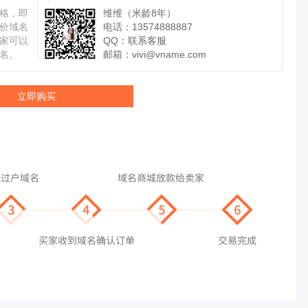
格，即
维维（米龄8年）
价域名
电话：13574888887
家可以
QQ：
联系客服
名。
邮箱：
vivi@vname.com
立即购买