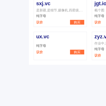
sxj.vc
jgt.i
是新疆,是细节,摄像机,四星级,三星级,思想家,是消极,数学家,是相聚,是新近
截个图
纯字母
纯字母
议价
购买
议价
ux.vc
zyz.
纯字母
纯字母
议价
购买
议价