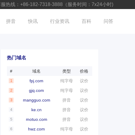
服热线：+86-182-7318-3888（服务时间：7x24小时)
拼音
快讯
行业资讯
百科
问答
热门域名
#
域名
类型
价格
fpj.com
纯字母
议价
1
gjq.com
纯字母
议价
2
mangguo.com
拼音
议价
3
ke.cn
拼音
议价
4
motuo.com
拼音
议价
5
hwz.com
纯字母
议价
6