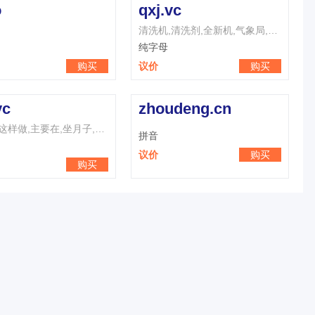
o
qxj.vc
清洗机,清洗剂,全新机,气象局,七夕节,七星级,清新剂,倾斜角,前悬架,强心剂
纯字母
购买
议价
购买
vc
zhoudeng.cn
作业中,这样做,主要在,坐月子,只有在,志愿者,主义者,终于在,这样子,最严重
拼音
议价
购买
购买