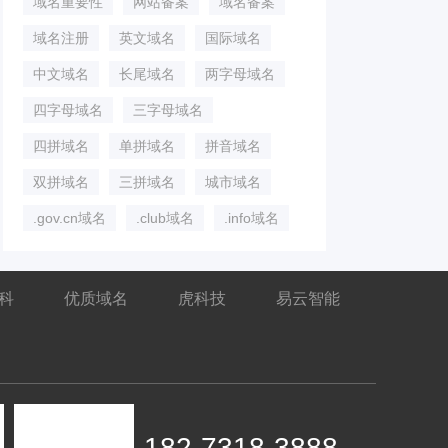
域名重要性
网站备案
域名备案
域名注册
英文域名
国际域名
中文域名
长尾域名
两字母域名
四字母域名
三字母域名
四拼域名
单拼域名
拼音域名
双拼域名
三拼域名
城市域名
.gov.cn域名
.club域名
.info域名
百科
优质域名
虎科技
易云智能
182-7318-3888