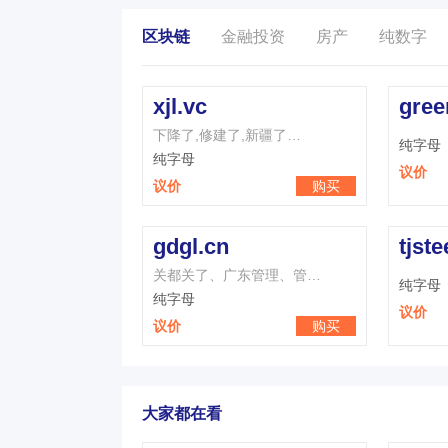
区块链
金融投资
房产
纯数字
xjl.vc
gree
下降了,修建了,新疆了…
纯字母
纯字母
议价
议价
购买
gdgl.cn
tjste
关都关了、广东管理、管…
纯字母
纯字母
议价
议价
购买
大家都在看