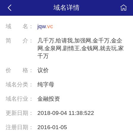
域名详情
域
名：
jqw
.vc
简
介：
几千万,给请我,加强网,金千万,金企
网,金泉网,剧情王,金钱网,就去玩,家
千万
价
格：
议价
域名分类：
纯字母
域名行业：
金融投资
更新日期：
2018-09-04 11:38:522
注册日期：
2016-01-05