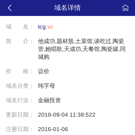
域名详情
域
名：
tcg
.vc
简
介：
他成功,题材股,土菜馆,谈吃过,陶瓷
管,她唱歌,天成功,天餐馆,陶瓷罐,同
城购
价
格：
议价
域名分类：
纯字母
域名行业：
金融投资
更新日期：
2018-09-04 11:38:522
注册日期：
2016-01-06