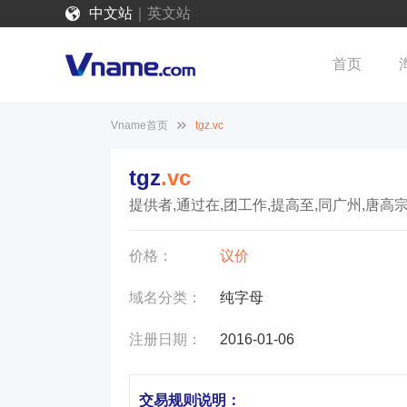
中文站
｜
英文站
首页
Vname首页
tgz.vc
tgz
.vc
提供者,通过在,团工作,提高至,同广州,唐高宗
价格：
议价
域名分类：
纯字母
注册日期：
2016-01-06
交易规则说明：