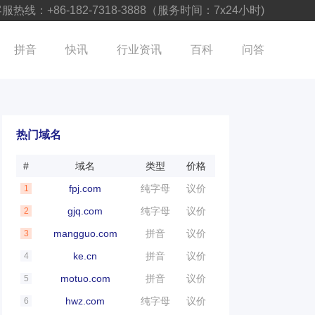
服热线：+86-182-7318-3888（服务时间：7x24小时)
拼音
快讯
行业资讯
百科
问答
热门域名
#
域名
类型
价格
fpj.com
纯字母
议价
1
gjq.com
纯字母
议价
2
mangguo.com
拼音
议价
3
ke.cn
拼音
议价
4
motuo.com
拼音
议价
5
hwz.com
纯字母
议价
6