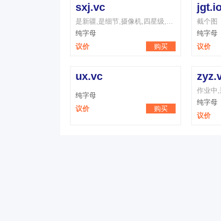
sxj.vc
jgt.i
是新疆,是细节,摄像机,四星级,三星级,思想家,是消极,数学家,是相聚,是新近
截个图
纯字母
纯字母
议价
购买
议价
ux.vc
zyz.
纯字母
纯字母
议价
购买
议价