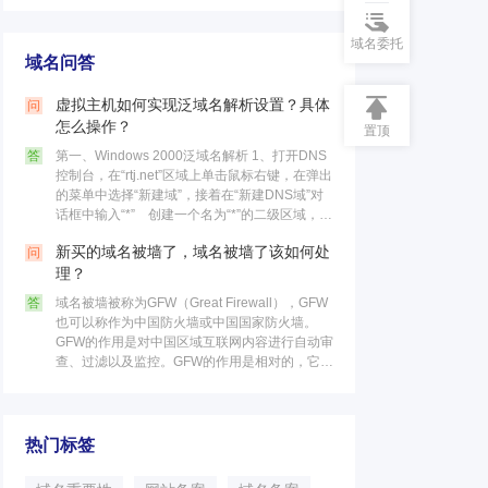
域名委托
域名问答
虚拟主机如何实现泛域名解析设置？具体
问
怎么操作？
置顶
答
第一、Windows 2000泛域名解析 1、打开DNS
控制台，在“rtj.net”区域上单击鼠标右键，在弹出
的菜单中选择“新建域”，接着在“新建DNS域”对
话框中输入“*” 创建一个名为“*”的二级区域，最
后点击“确定”按钮。 这个区……
新买的域名被墙了，域名被墙了该如何处
问
理？
答
域名被墙被称为GFW（Great Firewall），GFW
也可以称作为中国防火墙或中国国家防火墙。
GFW的作用是对中国区域互联网内容进行自动审
查、过滤以及监控。GFW的作用是相对的，它不
仅可以限制国内的访问国外网站，同时也可以限
制国外的访……
热门标签