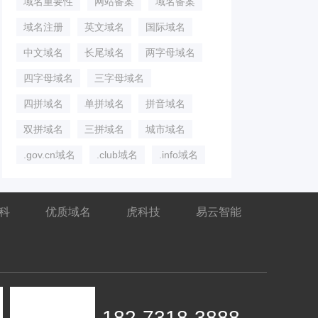
域名重要性
网站备案
域名备案
域名注册
英文域名
国际域名
中文域名
长尾域名
两字母域名
四字母域名
三字母域名
四拼域名
单拼域名
拼音域名
双拼域名
三拼域名
城市域名
.gov.cn域名
.club域名
.info域名
百科
优质域名
虎科技
易云智能
182-7318-3888