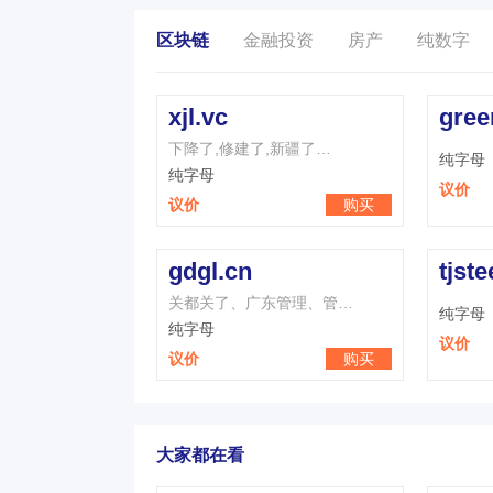
区块链
金融投资
房产
纯数字
xjl.vc
gree
下降了,修建了,新疆了…
纯字母
纯字母
议价
议价
购买
gdgl.cn
tjste
关都关了、广东管理、管…
纯字母
纯字母
议价
议价
购买
大家都在看