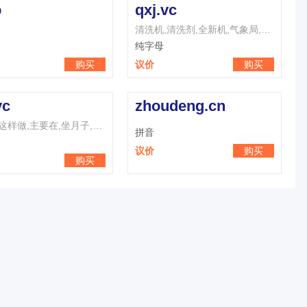
o
qxj.vc
清洗机,清洗剂,全新机,气象局,七夕节,七星级,清新剂,倾斜角,前悬架,强心剂
纯字母
购买
议价
购买
vc
zhoudeng.cn
作业中,这样做,主要在,坐月子,只有在,志愿者,主义者,终于在,这样子,最严重
拼音
议价
购买
购买