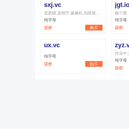
sxj.vc
jgt.i
是新疆,是细节,摄像机,四星级,三星级,思想家,是消极,数学家,是相聚,是新近
截个图
纯字母
纯字母
议价
购买
议价
ux.vc
zyz.
纯字母
纯字母
议价
购买
议价