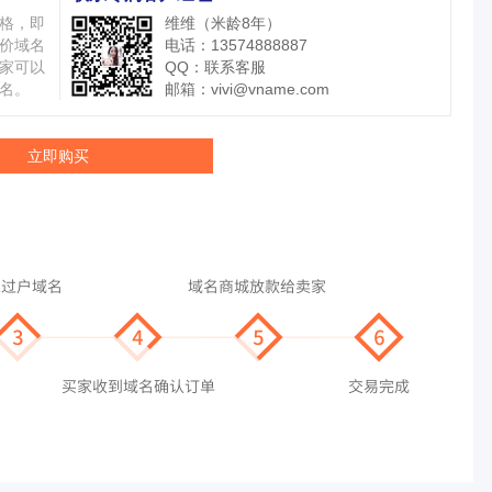
格，即
维维（米龄8年）
价域名
电话：13574888887
家可以
QQ：
联系客服
名。
邮箱：
vivi@vname.com
立即购买