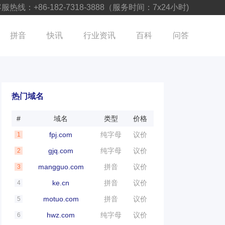
服热线：+86-182-7318-3888（服务时间：7x24小时)
拼音
快讯
行业资讯
百科
问答
热门域名
#
域名
类型
价格
fpj.com
纯字母
议价
1
gjq.com
纯字母
议价
2
mangguo.com
拼音
议价
3
ke.cn
拼音
议价
4
motuo.com
拼音
议价
5
hwz.com
纯字母
议价
6