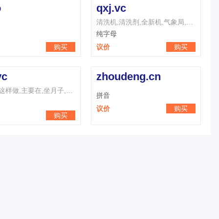
o
qxj.vc
清洗机,清洗剂,全新机,气象局,七夕节,七星级,清新剂,倾斜角,前悬架,强心剂
纯字母
购买
议价
购买
vc
zhoudeng.cn
作业中,这样做,主要在,坐月子,只有在,志愿者,主义者,终于在,这样子,最严重
拼音
议价
购买
购买