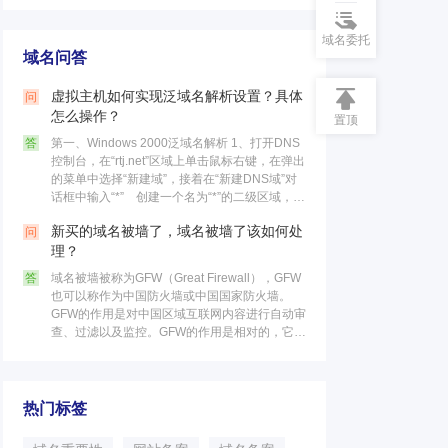
域名委托
域名问答
虚拟主机如何实现泛域名解析设置？具体
问
怎么操作？
置顶
答
第一、Windows 2000泛域名解析 1、打开DNS
控制台，在“rtj.net”区域上单击鼠标右键，在弹出
的菜单中选择“新建域”，接着在“新建DNS域”对
话框中输入“*” 创建一个名为“*”的二级区域，最
后点击“确定”按钮。 这个区……
新买的域名被墙了，域名被墙了该如何处
问
理？
答
域名被墙被称为GFW（Great Firewall），GFW
也可以称作为中国防火墙或中国国家防火墙。
GFW的作用是对中国区域互联网内容进行自动审
查、过滤以及监控。GFW的作用是相对的，它不
仅可以限制国内的访问国外网站，同时也可以限
制国外的访……
热门标签