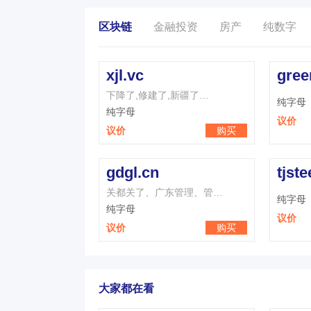
区块链
金融投资
房产
纯数字
xjl.vc
gree
下降了,修建了,新疆了…
纯字母
纯字母
议价
议价
购买
gdgl.cn
tjste
关都关了、广东管理、管…
纯字母
纯字母
议价
议价
购买
大家都在看