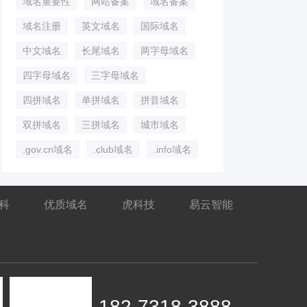
域名重要性
网站备案
域名备案
域名注册
英文域名
国际域名
中文域名
长尾域名
两字母域名
四字母域名
三字母域名
四拼域名
单拼域名
拼音域名
双拼域名
三拼域名
城市域名
.gov.cn域名
.club域名
.info域名
百科
优质域名
虎科技
易云智能
182-7318-3888