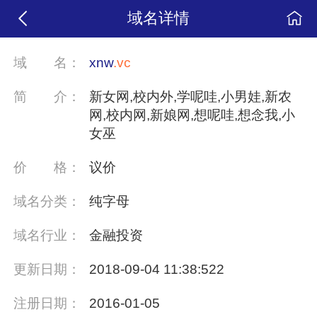
域名详情
域
名：
xnw
.vc
简
介：
新女网,校内外,学呢哇,小男娃,新农
网,校内网,新娘网,想呢哇,想念我,小
女巫
价
格：
议价
域名分类：
纯字母
域名行业：
金融投资
更新日期：
2018-09-04 11:38:522
注册日期：
2016-01-05