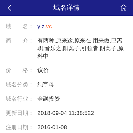
域名详情
域
名：
ylz
.vc
简
介：
有两种,原来这,原来在,用来做,已离
职,音乐之,阳离子,引领者,阴离子,原
料中
价
格：
议价
域名分类：
纯字母
域名行业：
金融投资
更新日期：
2018-09-04 11:38:522
注册日期：
2016-01-08