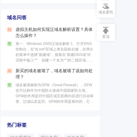
域名委托
域名问答
虚拟主机如何实现泛域名解析设置？具体
问
怎么操作？
置顶
答
第一、Windows 2000泛域名解析 1、打开DNS
控制台，在“rtj.net”区域上单击鼠标右键，在弹出
的菜单中选择“新建域”，接着在“新建DNS域”对
话框中输入“*” 创建一个名为“*”的二级区域，最
后点击“确定”按钮。 这个区……
新买的域名被墙了，域名被墙了该如何处
问
理？
答
域名被墙被称为GFW（Great Firewall），GFW
也可以称作为中国防火墙或中国国家防火墙。
GFW的作用是对中国区域互联网内容进行自动审
查、过滤以及监控。GFW的作用是相对的，它不
仅可以限制国内的访问国外网站，同时也可以限
制国外的访……
热门标签