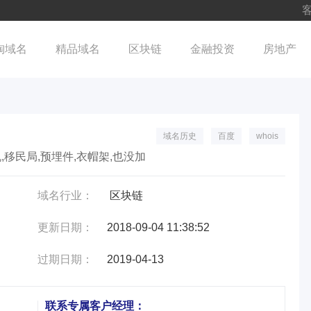
客
淘域名
精品域名
区块链
金融投资
房地产
域名历史
百度
whois
,移民局,预埋件,衣帽架,也没加
域名行业：
区块链
更新日期：
2018-09-04 11:38:52
过期日期：
2019-04-13
联系专属客户经理：