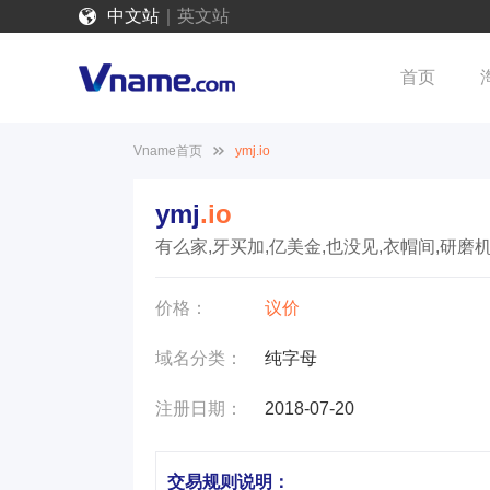
中文站
｜
英文站
首页
Vname首页
ymj.io
ymj
.io
有么家,牙买加,亿美金,也没见,衣帽间,研磨机
价格：
议价
域名分类：
纯字母
注册日期：
2018-07-20
交易规则说明：