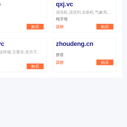
o
qxj.vc
清洗机,清洗剂,全新机,气象局,七夕节,七星级,清新剂,倾斜角,前悬架,强心剂
纯字母
购买
议价
购买
vc
zhoudeng.cn
作业中,这样做,主要在,坐月子,只有在,志愿者,主义者,终于在,这样子,最严重
拼音
议价
购买
购买