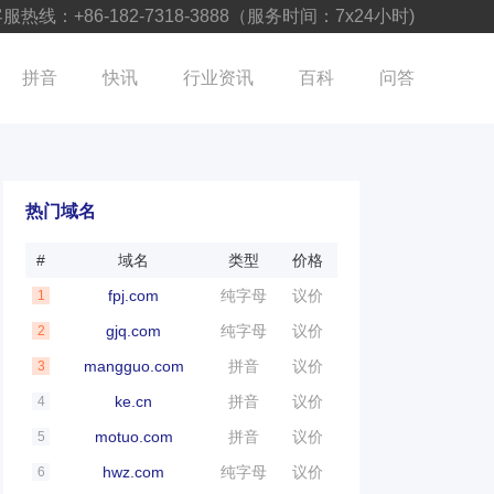
服热线：+86-182-7318-3888（服务时间：7x24小时)
拼音
快讯
行业资讯
百科
问答
热门域名
#
域名
类型
价格
fpj.com
纯字母
议价
1
gjq.com
纯字母
议价
2
mangguo.com
拼音
议价
3
ke.cn
拼音
议价
4
motuo.com
拼音
议价
5
hwz.com
纯字母
议价
6