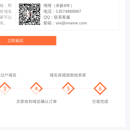
格，即
维维（米龄8年）
价域名
电话：13574888887
家可以
QQ：
联系客服
名。
邮箱：
vivi@vname.com
立即购买