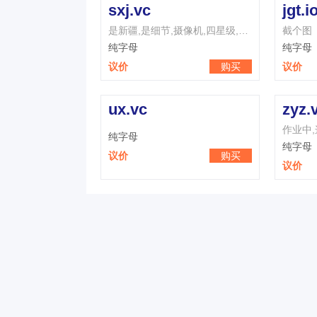
sxj.vc
jgt.i
是新疆,是细节,摄像机,四星级,三星级,思想家,是消极,数学家,是相聚,是新近
截个图
纯字母
纯字母
议价
购买
议价
ux.vc
zyz.
纯字母
纯字母
议价
购买
议价