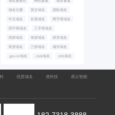
域名重要性
网站备案
域名备案
域名注册
英文域名
国际域名
中文域名
长尾域名
两字母域名
四字母域名
三字母域名
四拼域名
单拼域名
拼音域名
双拼域名
三拼域名
城市域名
.gov.cn域名
.club域名
.info域名
百科
优质域名
虎科技
易云智能
182-7318-3888