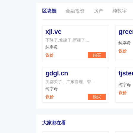
区块链
金融投资
房产
纯数字
xjl.vc
gree
下降了,修建了,新疆了…
纯字母
纯字母
议价
议价
购买
gdgl.cn
tjste
关都关了、广东管理、管…
纯字母
纯字母
议价
议价
购买
大家都在看