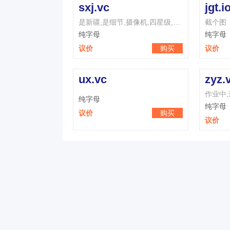
sxj.vc
jgt.i
是新疆,是细节,摄像机,四星级,三星级,思想家,是消极,数学家,是相聚,是新近
截个图
纯字母
纯字母
议价
购买
议价
ux.vc
zyz.
纯字母
纯字母
议价
购买
议价