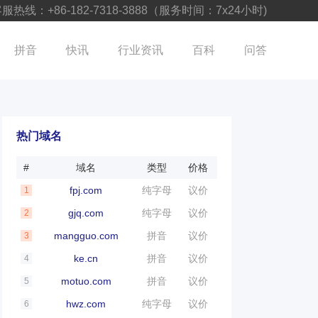
服热线：+86-182-7318-3888（服务时间：7x24小时)
拼音
快讯
行业资讯
百科
问答
热门域名
#
域名
类型
价格
fpj.com
纯字母
议价
1
gjq.com
纯字母
议价
2
mangguo.com
拼音
议价
3
ke.cn
拼音
议价
4
motuo.com
拼音
议价
5
hwz.com
纯字母
议价
6