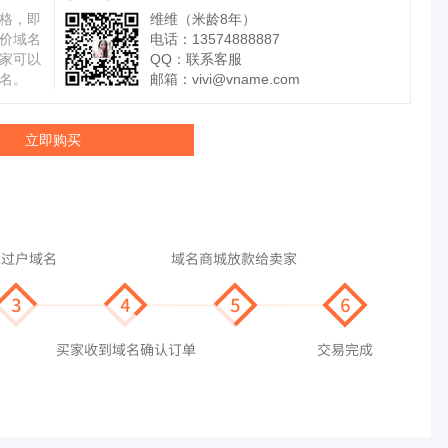
格，即
维维（米龄8年）
价域名
电话：13574888887
家可以
QQ：
联系客服
名。
邮箱：
vivi@vname.com
立即购买