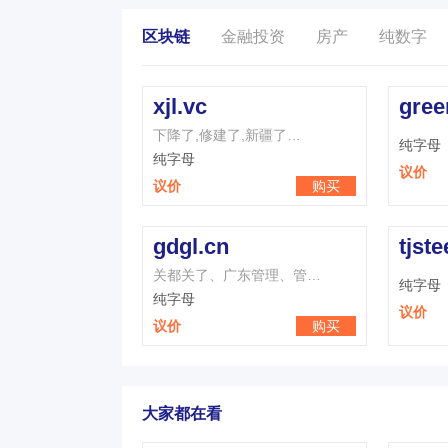
区块链
金融投资
房产
纯数字
xjl.vc
gree
下降了,修建了,新疆了…
纯字母
纯字母
议价
议价
购买
gdgl.cn
tjste
关都关了、广东管理、管…
纯字母
纯字母
议价
议价
购买
大家都在看