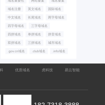
域名重要性
网站备案
域名备案
域名注册
英文域名
国际域名
中文域名
长尾域名
两字母域名
四字母域名
三字母域名
四拼域名
单拼域名
拼音域名
双拼域名
三拼域名
城市域名
.gov.cn域名
.club域名
.info域名
百科
优质域名
虎科技
易云智能
182-7318-3888