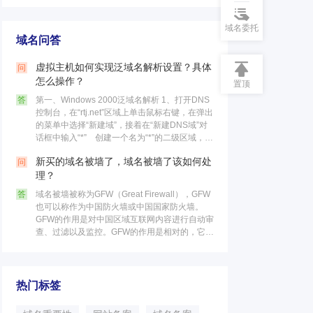
域名委托
域名问答
虚拟主机如何实现泛域名解析设置？具体
问
怎么操作？
置顶
答
第一、Windows 2000泛域名解析 1、打开DNS
控制台，在“rtj.net”区域上单击鼠标右键，在弹出
的菜单中选择“新建域”，接着在“新建DNS域”对
话框中输入“*” 创建一个名为“*”的二级区域，最
后点击“确定”按钮。 这个区……
新买的域名被墙了，域名被墙了该如何处
问
理？
答
域名被墙被称为GFW（Great Firewall），GFW
也可以称作为中国防火墙或中国国家防火墙。
GFW的作用是对中国区域互联网内容进行自动审
查、过滤以及监控。GFW的作用是相对的，它不
仅可以限制国内的访问国外网站，同时也可以限
制国外的访……
热门标签