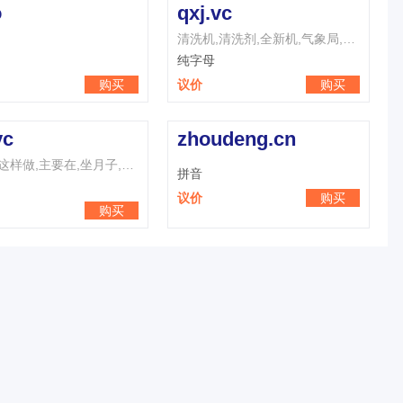
o
qxj.vc
清洗机,清洗剂,全新机,气象局,七夕节,七星级,清新剂,倾斜角,前悬架,强心剂
纯字母
购买
议价
购买
vc
zhoudeng.cn
作业中,这样做,主要在,坐月子,只有在,志愿者,主义者,终于在,这样子,最严重
拼音
议价
购买
购买