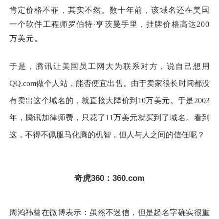
肯定价格不菲，其实不然
。
数十年前，
该
域名还在美国
一个软件工程师罗伯特·亨茨曼手里，挂牌价格
高达
200
万美元。
于是，
腾讯
让美国员工
网大为
联系对方，
说自己想用
QQ.com做个人站，能否便宜
出售。由于卖家很长时间都没
有卖出这个域名的，就直接
大降价到10万美元。
于是
2003
年，
腾讯加律师费，只花了11万美元
就买到了域名
。看到
这，不得不佩服马化腾的机智，但人与人之间的信任呢？
奇虎360：360.com
周鸿祎
曾在微博表示
：虽然不迷信，但是起名字确实很重