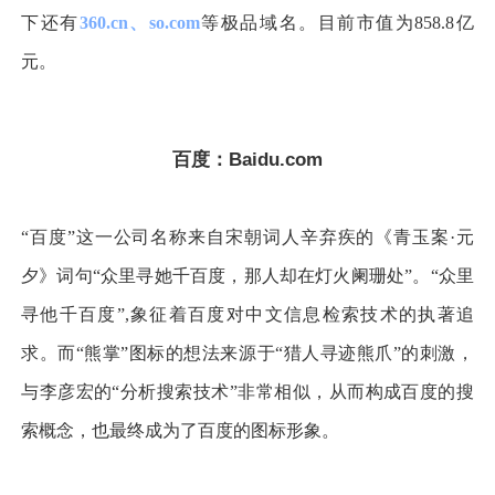
下还有
360.cn、so.com
等极品域名。目前市
值为858.8亿
元。
百度：Baidu.com
“百度”这一公司名称来自宋朝词人辛弃疾的《青玉案·元
夕》词句“众里寻她千百度，那人却在灯火阑珊处”。“众里
寻他千百度”,象征着百度对中文信息检索技术的执著追
求。
而“熊掌”图标的想法来源于“猎人寻迹熊爪”的刺激，
与李彦宏的“分析搜索技术”非常相似，从而构成百度的搜
索概念，也最终成为了百度的图标形象。