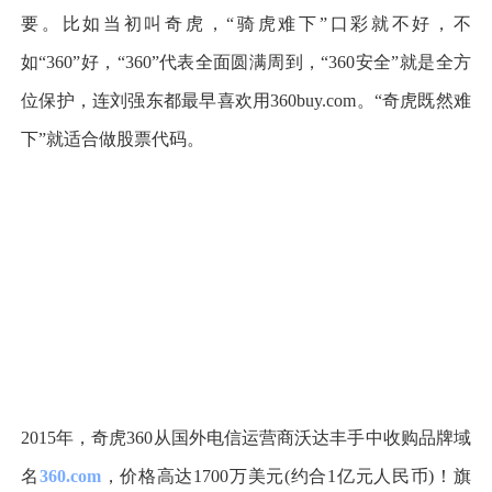
要。比如当初叫奇虎，
“
骑虎难下
”
口彩就不好，不
如
“
360
”
好，
“
360
”
代表全面圆满周到，
“
360安全
”
就是全方
位保护，连刘强东都最早喜欢用360buy.com
。“
奇虎既然难
下
”
就适合做股票代码。
2015年，
奇虎360
从国外电信运营商沃达丰手中
收购
品牌域
名
360.com
，价格
高达
1700万美元(约合1亿元人民币)
！旗