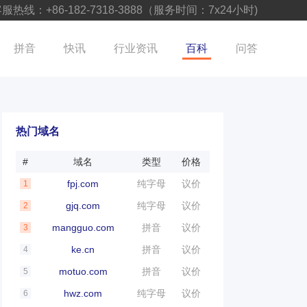
服热线：+86-182-7318-3888（服务时间：7x24小时)
拼音
快讯
行业资讯
百科
问答
热门域名
#
域名
类型
价格
fpj.com
纯字母
议价
1
gjq.com
纯字母
议价
2
mangguo.com
拼音
议价
3
ke.cn
拼音
议价
4
motuo.com
拼音
议价
5
hwz.com
纯字母
议价
6