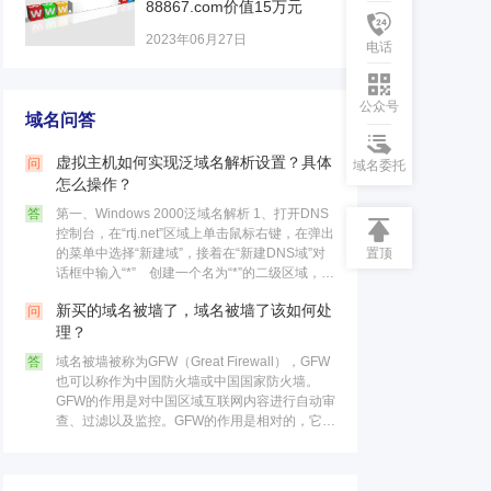
88867.com价值15万元
2023年06月27日
电话
公众号
域名问答
虚拟主机如何实现泛域名解析设置？具体
问
域名委托
怎么操作？
答
第一、Windows 2000泛域名解析 1、打开DNS
控制台，在“rtj.net”区域上单击鼠标右键，在弹出
置顶
的菜单中选择“新建域”，接着在“新建DNS域”对
话框中输入“*” 创建一个名为“*”的二级区域，最
后点击“确定”按钮。 这个区……
新买的域名被墙了，域名被墙了该如何处
问
理？
答
域名被墙被称为GFW（Great Firewall），GFW
也可以称作为中国防火墙或中国国家防火墙。
GFW的作用是对中国区域互联网内容进行自动审
查、过滤以及监控。GFW的作用是相对的，它不
仅可以限制国内的访问国外网站，同时也可以限
制国外的访……