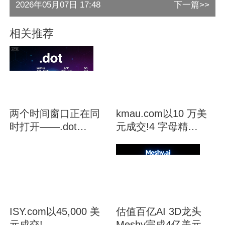
2026年05月07日 17:48
下一篇>>
相关推荐
两个时间窗口正在同
kmau.com以10 万美
时打开——.dot
元成交!4 字母精
Sunrise 启动与
品.com 再现大额交易
ICANN 新轮21天倒计
时
ISY.com以45,000 美
估值百亿AI 3D龙头
元成交!
Meshy完成4亿美元B