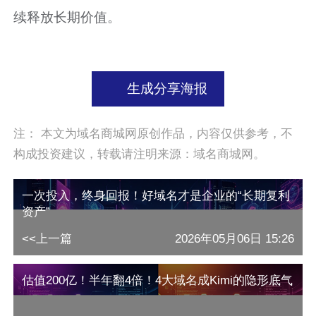
续释放长期价值。
生成分享海报
注： 本文为域名商城网原创作品，内容仅供参考，不
构成投资建议，转载请注明来源：域名商城网。
一次投入，终身回报！好域名才是企业的“长期复利
资产”
<<上一篇
2026年05月06日 15:26
估值200亿！半年翻4倍！4大域名成Kimi的隐形底气