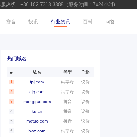
服热线：+86-182-7318-3888（服务时间：7x24小时)
拼音
快讯
行业资讯
百科
问答
热门域名
#
域名
类型
价格
fpj.com
纯字母
议价
1
gjq.com
纯字母
议价
2
mangguo.com
拼音
议价
3
ke.cn
拼音
议价
4
motuo.com
拼音
议价
5
hwz.com
纯字母
议价
6