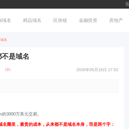
客
淘域名
精品域名
区块链
金融投资
房地产
是域名
都不是域名
（
0
）
2026年05月16日 17:02
。
com的3000万美元交易。
域名圈里，最贵的成本，从来都不是域名本身，而是两个字：