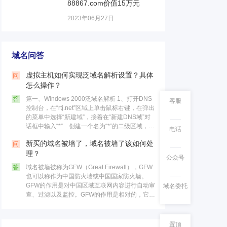
88867.com价值15万元
2023年06月27日
域名问答
虚拟主机如何实现泛域名解析设置？具体
问
怎么操作？
答
第一、Windows 2000泛域名解析 1、打开DNS
客服
控制台，在“rtj.net”区域上单击鼠标右键，在弹出
的菜单中选择“新建域”，接着在“新建DNS域”对
话框中输入“*” 创建一个名为“*”的二级区域，最
电话
后点击“确定”按钮。 这个区……
新买的域名被墙了，域名被墙了该如何处
问
理？
公众号
答
域名被墙被称为GFW（Great Firewall），GFW
也可以称作为中国防火墙或中国国家防火墙。
GFW的作用是对中国区域互联网内容进行自动审
域名委托
查、过滤以及监控。GFW的作用是相对的，它不
仅可以限制国内的访问国外网站，同时也可以限
制国外的访……
置顶