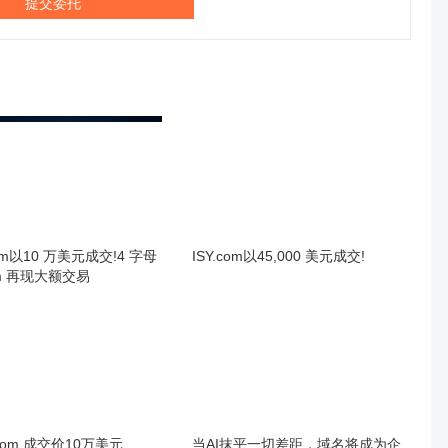
提交委托
com以10 万美元成交!4 字母
ISY.com以45,000 美元成交!
m 再现大额交易
.com 成交价10万美元
当AI抹平一切差距，域名将成为企