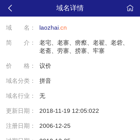
域名详情
域
名：
laozhai
.cn
简
介：
老宅、老寨、痨瘵、老翟、老砦、
老斋、劳寨、捞寨、牢寨
价
格：
议价
域名分类：
拼音
域名行业：
无
更新日期：
2018-11-19 12:05:022
注册日期：
2006-12-25