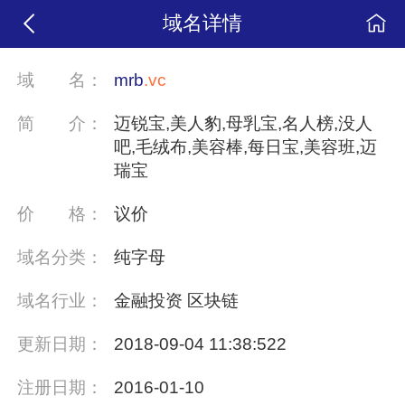
域名详情
域
名：
mrb
.vc
简
介：
迈锐宝,美人豹,母乳宝,名人榜,没人
吧,毛绒布,美容棒,每日宝,美容班,迈
瑞宝
价
格：
议价
域名分类：
纯字母
域名行业：
金融投资 区块链
更新日期：
2018-09-04 11:38:522
注册日期：
2016-01-10